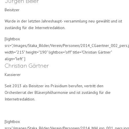
Jürgen Beier
Beisitzer
Wurde in der letzten Jahreshaupt- versammlung neu gewählt und ist
zuständig für die Internetredaktion.
[lightbox
src="/images/Staka_Bilder/Verein/Personen/2014_CGaertner_002_pers.
width="215" height="190" lightbox="off" title="Christian Gärtner"
align="left" ]
Christian Gärtner
Kassierer
Seit 2013 als Beisitzer ins Präsidium berufen, vertritt den
Orchesterrat der Bläserphilharmonie und ist zuständig für die
Internetredaktion.
[lightbox
src="/images/Staka_Bilder/Verein/Personen/2014_MALipp_001_pers.jpg