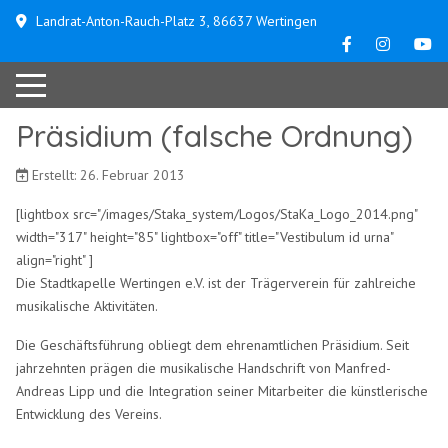
Landrat-Anton-Rauch-Platz 3, 86637 Wertingen
Präsidium (falsche Ordnung)
Erstellt: 26. Februar 2013
[lightbox src="/images/Staka_system/Logos/StaKa_Logo_2014.png"
width="317" height="85" lightbox="off" title="Vestibulum id urna"
align="right" ]
Die Stadtkapelle Wertingen e.V. ist der Trägerverein für zahlreiche
musikalische Aktivitäten.
Die Geschäftsführung obliegt dem ehrenamtlichen Präsidium. Seit
jahrzehnten prägen die musikalische Handschrift von Manfred-
Andreas Lipp und die Integration seiner Mitarbeiter die künstlerische
Entwicklung des Vereins.