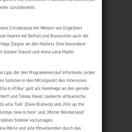
ieder zurückkommt.
seine Extraklasse mit Werken von Engelbert
um feierte mit Beifall und Bravorufen auch die
ilipp Ziegler an den Mallets. Eine besondere
nen Juliane Stauch und Anna-Lena Mader.
s Lipp, der den Programmverlauf informativ, locker
n Solisten in den Mittelpunkt des Interesses.
lla in Afrika“ galt als Hommage an den gerade
Neff und Tobias Havel zauberte afrikanische
o alla Turk“ (Dave Brubeck) und „Pick up the
ristmas time is here“ und „Winter Wonderland“.
ensiblen Stimme vorzutragen.
olina Wörle und alle Mitwirkenden durch das