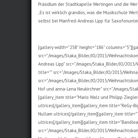
Präsidium der Stadtkapelle Wertingen und die Wert
„Es ist wirklich grandios, was die Musikschule Wer
selbst bei Manfred-Andreas Lipp für Saxofonunte
[gallery width="258" height="186" columns="5"][ga
src="/images/Staka_Bilder/JO/2013/Weihnachtskonz
Andreas Lipp" src="/images/Staka_Bilder/JO/2013/
title="" src="/images/Staka_Bilder/JO/2013/Weihna
src="/images/Staka_Bilder/JO/2013/Weihnachtskonz
Hof und anna-Lena Neukirchner" src="/images/Stak
[gallery_item title="Mario Walz und Philipp Zieg
ultrices[/gallery_item][gallery_item title="ReGy
Nullam ultrices[/gallery_item][gallery_item titl
ultrices[/gallery_item][gallery_item title="Bandl
src="/images/Staka_Bilder/JO/2013/Weihnachtskonz