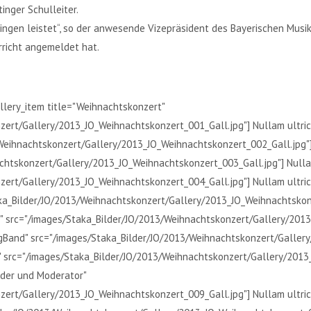
inger Schulleiter.
tingen leistet“, so der anwesende Vizepräsident des Bayerischen Musik
rricht angemeldet hat.
llery_item title="Weihnachtskonzert"
ert/Gallery/2013_JO_Weihnachtskonzert_001_Gall.jpg"] Nullam ultrice
Weihnachtskonzert/Gallery/2013_JO_Weihnachtskonzert_002_Gall.jpg"] 
chtskonzert/Gallery/2013_JO_Weihnachtskonzert_003_Gall.jpg"] Nullam 
ert/Gallery/2013_JO_Weihnachtskonzert_004_Gall.jpg"] Nullam ultrice
a_Bilder/JO/2013/Weihnachtskonzert/Gallery/2013_JO_Weihnachtskonze
ler" src="/images/Staka_Bilder/JO/2013/Weihnachtskonzert/Gallery/20
-BigBand" src="/images/Staka_Bilder/JO/2013/Weihnachtskonzert/Galle
e="" src="/images/Staka_Bilder/JO/2013/Weihnachtskonzert/Gallery/201
eader und Moderator"
ert/Gallery/2013_JO_Weihnachtskonzert_009_Gall.jpg"] Nullam ultrice