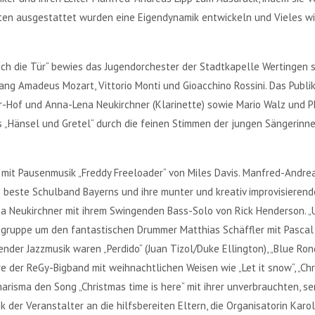
aten ausgestattet wurden eine Eigendynamik entwickeln und Vieles w
ch die Tür“ bewies das Jugendorchester der Stadtkapelle Wertingen 
ng Amadeus Mozart, Vittorio Monti und Gioacchino Rossini. Das Publik
r-Hof und Anna-Lena Neukirchner (Klarinette) sowie Mario Walz und Ph
us „Hänsel und Gretel“ durch die feinen Stimmen der jungen Sängerin
 mit Pausenmusik „Freddy Freeloader“ von Miles Davis. Manfred-Andrea
 beste Schulband Bayerns und ihre munter und kreativ improvisierende
 Neukirchner mit ihrem Swingenden Bass-Solo von Rick Henderson. „U
gruppe um den fantastischen Drummer Matthias Schäffler mit Pascal 
der Jazzmusik waren „Perdido“ (Juan Tizol/Duke Ellington), „Blue Rond
ire der ReGy-Bigband mit weihnachtlichen Weisen wie „Let it snow“, „Ch
arisma den Song „Christmas time is here“ mit ihrer unverbrauchten, s
 der Veranstalter an die hilfsbereiten Eltern, die Organisatorin Kar