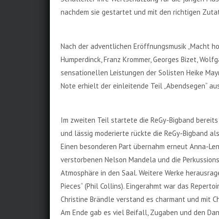
nachdem sie gestartet und mit den richtigen Zut
Nach der adventlichen Eröffnungsmusik „Macht ho
Humperdinck, Franz Krommer, Georges Bizet, Wolfga
sensationellen Leistungen der Solisten Heike May
Note erhielt der einleitende Teil „Abendsegen“ a
Im zweiten Teil startete die ReGy-Bigband bereits
und lässig moderierte rückte die ReGy-Bigband als
Einen besonderen Part übernahm erneut Anna-Lena
verstorbenen Nelson Mandela und die Perkussions
Atmosphäre in den Saal. Weitere Werke herausragen
Pieces“ (Phil Collins). Eingerahmt war das Reperto
Christine Brändle verstand es charmant und mit Ch
Am Ende gab es viel Beifall, Zugaben und den Dank