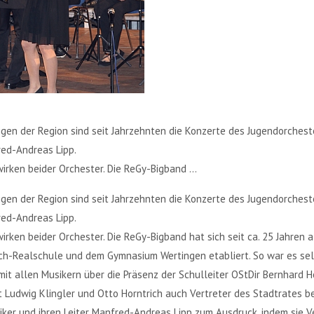
gen der Region sind seit Jahrzehnten die Konzerte des Jugendorches
red-Andreas Lipp.
ken beider Orchester. Die ReGy-Bigband ...
gen der Region sind seit Jahrzehnten die Konzerte des Jugendorches
red-Andreas Lipp.
ken beider Orchester. Die ReGy-Bigband hat sich seit ca. 25 Jahren 
h-Realschule und dem Gymnasium Wertingen etabliert. So war es selbs
mit allen Musikern über die Präsenz der Schulleiter OStDir Bernhard 
it Ludwig Klingler und Otto Horntrich auch Vertreter des Stadtrates 
iker und ihren Leiter Manfred-Andreas Lipp zum Ausdruck, indem sie V