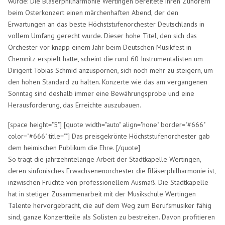
würde: Die Bläserphilharmonie Wertingen bereitete ihren Zuhörern
beim Osterkonzert einen märchenhaften Abend, der den
Erwartungen an das beste Höchststufenorchester Deutschlands in
vollem Umfang gerecht wurde. Dieser hohe Titel, den sich das
Orchester vor knapp einem Jahr beim Deutschen Musikfest in
Chemnitz erspielt hatte, scheint die rund 60 Instrumentalisten um
Dirigent Tobias Schmid anzuspornen, sich noch mehr zu steigern, um
den hohen Standard zu halten. Konzerte wie das am vergangenen
Sonntag sind deshalb immer eine Bewährungsprobe und eine
Herausforderung, das Erreichte auszubauen.
[space height="5"] [quote width="auto" align="none" border="#666"
color="#666" title=""] Das preisgekrönte Höchststufenorchester gab
dem heimischen Publikum die Ehre. [/quote]
So trägt die jahrzehntelange Arbeit der Stadtkapelle Wertingen,
deren sinfonisches Erwachsenenorchester die Bläserphilharmonie ist,
inzwischen Früchte von professionellem Ausmaß. Die Stadtkapelle
hat in stetiger Zusammenarbeit mit der Musikschule Wertingen
Talente hervorgebracht, die auf dem Weg zum Berufsmusiker fähig
sind, ganze Konzertteile als Solisten zu bestreiten. Davon profitieren