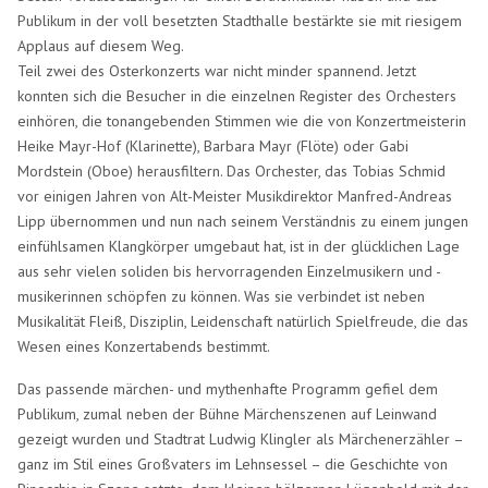
Publikum in der voll besetzten Stadthalle bestärkte sie mit riesigem
Applaus auf diesem Weg.
Teil zwei des Osterkonzerts war nicht minder spannend. Jetzt
konnten sich die Besucher in die einzelnen Register des Orchesters
einhören, die tonangebenden Stimmen wie die von Konzertmeisterin
Heike Mayr-Hof (Klarinette), Barbara Mayr (Flöte) oder Gabi
Mordstein (Oboe) herausfiltern. Das Orchester, das Tobias Schmid
vor einigen Jahren von Alt-Meister Musikdirektor Manfred-Andreas
Lipp übernommen und nun nach seinem Verständnis zu einem jungen
einfühlsamen Klangkörper umgebaut hat, ist in der glücklichen Lage
aus sehr vielen soliden bis hervorragenden Einzelmusikern und -
musikerinnen schöpfen zu können. Was sie verbindet ist neben
Musikalität Fleiß, Disziplin, Leidenschaft natürlich Spielfreude, die das
Wesen eines Konzertabends bestimmt.
Das passende märchen- und mythenhafte Programm gefiel dem
Publikum, zumal neben der Bühne Märchenszenen auf Leinwand
gezeigt wurden und Stadtrat Ludwig Klingler als Märchenerzähler –
ganz im Stil eines Großvaters im Lehnsessel – die Geschichte von