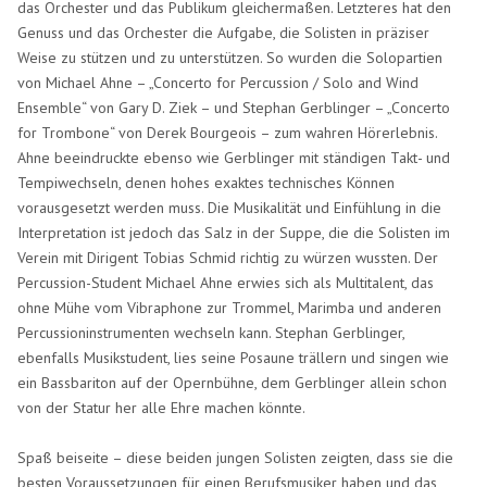
das Orchester und das Publikum gleichermaßen. Letzteres hat den
Genuss und das Orchester die Aufgabe, die Solisten in präziser
Weise zu stützen und zu unterstützen. So wurden die Solopartien
von Michael Ahne – „Concerto for Percussion / Solo and Wind
Ensemble“ von Gary D. Ziek – und Stephan Gerblinger – „Concerto
for Trombone“ von Derek Bourgeois – zum wahren Hörerlebnis.
Ahne beeindruckte ebenso wie Gerblinger mit ständigen Takt- und
Tempiwechseln, denen hohes exaktes technisches Können
vorausgesetzt werden muss. Die Musikalität und Einfühlung in die
Interpretation ist jedoch das Salz in der Suppe, die die Solisten im
Verein mit Dirigent Tobias Schmid richtig zu würzen wussten. Der
Percussion-Student Michael Ahne erwies sich als Multitalent, das
ohne Mühe vom Vibraphone zur Trommel, Marimba und anderen
Percussioninstrumenten wechseln kann. Stephan Gerblinger,
ebenfalls Musikstudent, lies seine Posaune trällern und singen wie
ein Bassbariton auf der Opernbühne, dem Gerblinger allein schon
von der Statur her alle Ehre machen könnte.
Spaß beiseite – diese beiden jungen Solisten zeigten, dass sie die
besten Voraussetzungen für einen Berufsmusiker haben und das