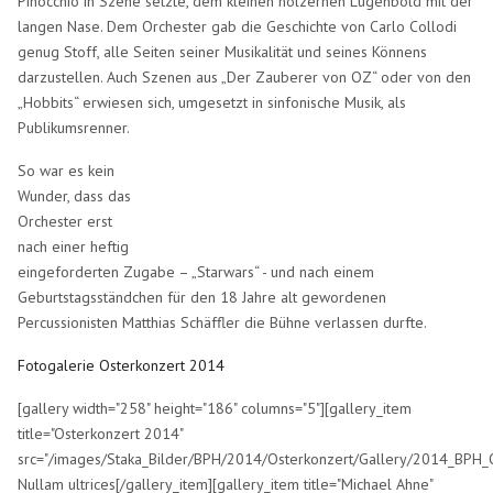
Pinocchio in Szene setzte, dem kleinen hölzernen Lügenbold mit der
langen Nase. Dem Orchester gab die Geschichte von Carlo Collodi
genug Stoff, alle Seiten seiner Musikalität und seines Könnens
darzustellen. Auch Szenen aus „Der Zauberer von OZ“ oder von den
„Hobbits“ erwiesen sich, umgesetzt in sinfonische Musik, als
Publikumsrenner.
So war es kein
Wunder, dass das
Orchester erst
nach einer heftig
eingeforderten Zugabe – „Starwars“ - und nach einem
Geburtstagsständchen für den 18 Jahre alt gewordenen
Percussionisten Matthias Schäffler die Bühne verlassen durfte.
Fotogalerie Osterkonzert 2014
[gallery width="258" height="186" columns="5"][gallery_item
title="Osterkonzert 2014"
src="/images/Staka_Bilder/BPH/2014/Osterkonzert/Gallery/2014_BPH_
Nullam ultrices[/gallery_item][gallery_item title="Michael Ahne"