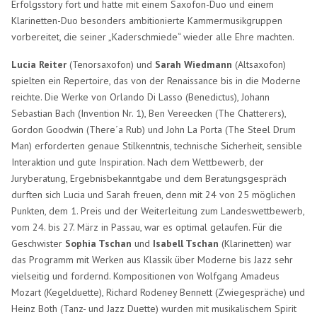
Erfolgsstory fort und hatte mit einem Saxofon-Duo und einem
Klarinetten-Duo besonders ambitionierte Kammermusikgruppen
vorbereitet, die seiner „Kaderschmiede“ wieder alle Ehre machten.
Lucia Reiter
(Tenorsaxofon) und
Sarah Wiedmann
(Altsaxofon)
spielten ein Repertoire, das von der Renaissance bis in die Moderne
reichte. Die Werke von Orlando Di Lasso (Benedictus), Johann
Sebastian Bach (Invention Nr. 1), Ben Vereecken (The Chatterers),
Gordon Goodwin (There´a Rub) und John La Porta (The Steel Drum
Man) erforderten genaue Stilkenntnis, technische Sicherheit, sensible
Interaktion und gute Inspiration. Nach dem Wettbewerb, der
Juryberatung, Ergebnisbekanntgabe und dem Beratungsgespräch
durften sich Lucia und Sarah freuen, denn mit 24 von 25 möglichen
Punkten, dem 1. Preis und der Weiterleitung zum Landeswettbewerb,
vom 24. bis 27. März in Passau, war es optimal gelaufen. Für die
Geschwister
Sophia Tschan
und
Isabell Tschan
(Klarinetten) war
das Programm mit Werken aus Klassik über Moderne bis Jazz sehr
vielseitig und fordernd. Kompositionen von Wolfgang Amadeus
Mozart (Kegelduette), Richard Rodeney Bennett (Zwiegespräche) und
Heinz Both (Tanz- und Jazz Duette) wurden mit musikalischem Spirit